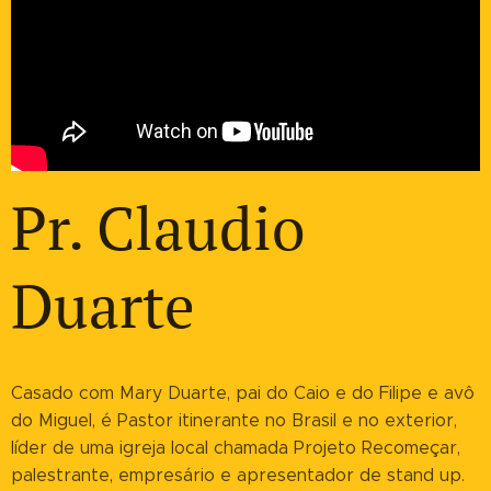
Pr. Claudio
Duarte
Casado com Mary Duarte, pai do Caio e do Filipe e avô
do Miguel, é Pastor itinerante no Brasil e no exterior,
líder de uma igreja local chamada Projeto Recomeçar,
palestrante, empresário e apresentador de stand up.