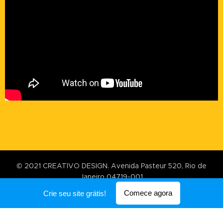
© 2021 CREATIVO DESIGN. Avenida Pasteur 520, Rio de
Janeiro 04719-001
Desenvolvido por
Webnode
Comece agora
Crie seu site grátis!