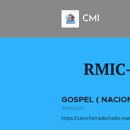
CMI
RMIC-
GOSPEL ( NACIO
31/10/2025
https://zeno.fm/radio/radio-mar