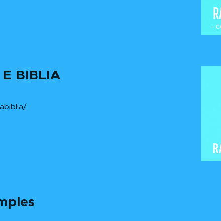
 E BIBLIA
abiblia/
imples