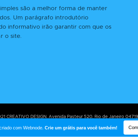
simples são a melhor forma de manter
ados. Um parágrafo introdutório
 informativo irão garantir com que os
r o site.
21 CREATIVO DESIGN. Avenida Pasteur 520, Rio de Janeiro 0471
Desenvolvido por
Webnode
Com
oi criado com Webnode.
Crie um grátis para você também!