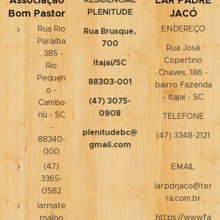
Associação
LAR PADRE
Bom Pastor
PLENITUDE
JACÓ
Rua Rio
ENDEREÇO
Rua Brusque,
Paraíba
700
Rua José
, 385 -
Copertino
Itajaí/SC
Rio
Chaves, 186 -
Pequen
88303-001
bairro Fazenda
o -
- Itajaí - SC
(47) 3075-
Cambo
0908
riú - SC
TELEFONE
-
plenitudebc@
(47) 3348-2121
88340-
gmail.com
000
(47)
EMAIL
3365-
larpdrjaco@ter
0582
ra.com.br
larmate
https://www.fa
rnalbo