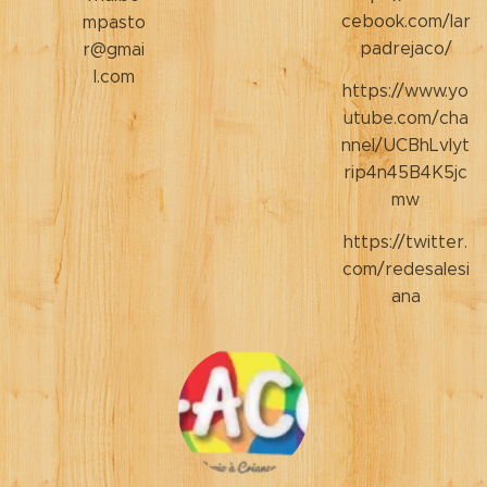
cebook.com/lar
mpasto
padrejaco/
r@gmai
l.com
https://www.yo
utube.com/cha
nnel/UCBhLvIyt
rip4n45B4K5jc
mw
https://twitter.
com/redesalesi
ana